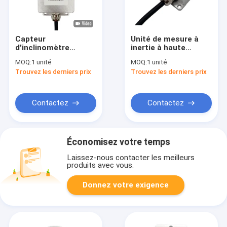
Capteur
Unité de mesure à
d'inclinomètre
inertie à haute
analogique de haute
précision bonne
MOQ:
1 unité
MOQ:
1 unité
précision
marchée d'IMU50
Trouvez les derniers prix
Trouvez les derniers prix
MEMS IMU
RS232/RS485/TTL
Contactez
Contactez
Économisez votre temps
Laissez-nous contacter les meilleurs
produits avec vous.
Donnez votre exigence