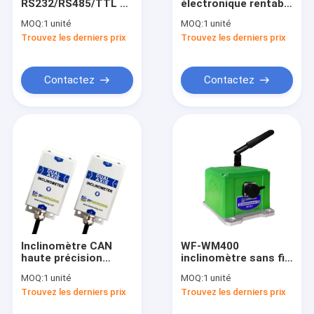
RS232/RS485/TTL de
électronique rentable
Visite d'usine
boussole de LEC315
Accuracy1°
MOQ:
1 unité
MOQ:
1 unité
3D facultatif
Trouvez les derniers prix
Trouvez les derniers prix
Contrôle de qualité
Contactez-nous
Contactez
Contactez
Demandez une citation
Capteur d'inclinomètre de Digital
Capteur analogue d'inclinomètre
Inclinomètre dynamique
Inclinomètre CAN
WF-WM400
haute précision
inclinomètre sans fil
Inclinomètre sans fil
MEMS rentable
à grande vitesse de
MOQ:
1 unité
MOQ:
1 unité
BWM425S
petite taille
Capteur électronique de boussole
Trouvez les derniers prix
Trouvez les derniers prix