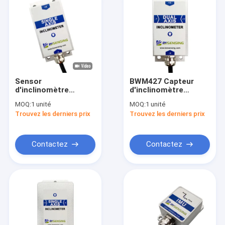
Sensor
BWM427 Capteur
d'inclinomètre
d'inclinomètre
analogique à axe
numérique
MOQ:
1 unité
MOQ:
1 unité
unique
Trouvez les derniers prix
Trouvez les derniers prix
Contactez
Contactez