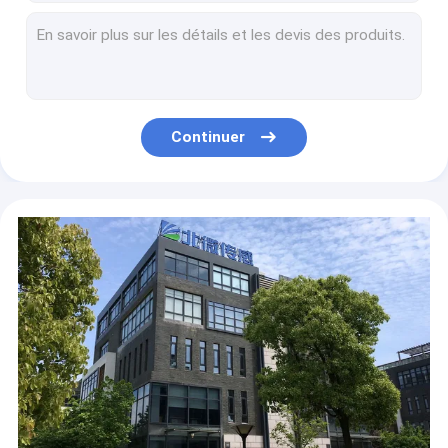
Double exactitude 0.001° de clinomètre d'inclinomètre d'axe de la sortie numérique BWS4000
Contrôle d'UAV de navigation inertielle de sortie numérique MEMS de De petite taille-volume à haute précision d'accéléromètre d'AS100-30 plein
L'autobus de petite taille à haute précision de Spi d'accéléromètre d'As100-50 Mems a produit la mesure d'accélération d'Ahrs
L'autobus à haute précision de petite taille de SPI d'accéléromètre d'As100-100 Mems a produit la navigation inertielle de commande de vol d'UAV
Puce à haute précision d'accéléromètre de Gyro100-500 MEMS
Continuer
Puce performante d'accéléromètre de Gyro100-1000 MEMS
La tension de la haute précision BWS4200 a produit le double clinomètre d'inclinomètre d'axe
Commutateur de relais de commutateur d'inclinaison de sortie de relais du Simple-axe DIS332
Commutateur simple de relais de commutateur d'inclinaison de sortie de tension de l'axe DIS334
Commutateur rentable de relais de commutateur d'inclinaison de sortie de tension du Double-axe DIS341