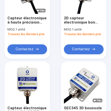
Capteur électronique
2D capteur
à haute précision
électronique bon
RS232/RS485/TTL de
marché de la
MOQ:
1 unité
MOQ:
1 unité
boussole de
boussole SEC225
Trouvez les derniers prix
Trouvez les derniers prix
DMC5000 3D
Contactez
Contactez
Maison
Produits
Au sujet de nous
Capteur électronique
SEC345 3D boussole