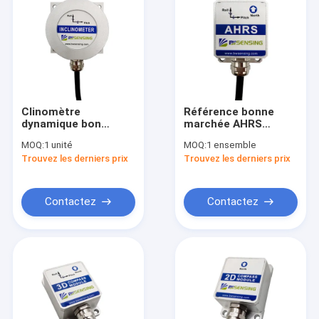
Clinomètre
Référence bonne
dynamique bon
marchée AHRS
marché
RS232/RS485/CAN de
MOQ:
1 unité
MOQ:
1 ensemble
RS232/485/TTL
l'attitude BW-AH50
Trouvez les derniers prix
Trouvez les derniers prix
d'inclinomètre de
et de se diriger
VG100C
Contactez
Contactez