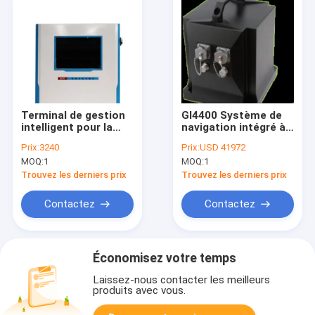
Terminal de gestion
GI4400 Système de
intelligent pour la
navigation intégré à
collecte et le
fibre optique de
Prix:
3240
Prix:
USD 41972
traitement des
haute précision
MOQ:
1
MOQ:
1
données BW-DCPT
Trouvez les derniers prix
Trouvez les derniers prix
Contactez
Contactez
Économisez votre temps
Laissez-nous contacter les meilleurs
produits avec vous.