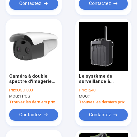
Contactez
Contactez
Caméra à double
Le système de
spectre d'imagerie
surveillance à
thermique
distance de
Prix:
USD 800
Prix:
1240
l'équipement de
MOQ:
1 PCS
MOQ:
1
surveillance de l'eau
bleue BW-LSSB2
Trouvez les derniers prix
Trouvez les derniers prix
Contactez
Contactez