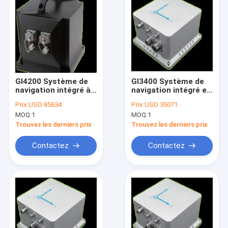
GI4200 Système de
GI3400 Système de
navigation intégré à
navigation intégré en
fibre optique de
fibre optique de
Prix:
USD 85634
Prix:
USD 35071
haute précision
haute précision
MOQ:
1
MOQ:
1
Trouvez les derniers prix
Trouvez les derniers prix
Contactez
Contactez
Maison
Produits
Au sujet de nous