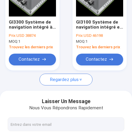
Visite d'usine
Contrôle de qualité
GI3300 Système de
GI3100 Système de
navigation intégré à
navigation intégré en
Contactez-nous
fibre optique de
fibre optique de
Prix:
USD 38874
Prix:
USD 46198
haute précision
haute précision
MOQ:
1
MOQ:
1
Demandez une citation
Trouvez les derniers prix
Trouvez les derniers prix
Contactez
Contactez
Capteur d'inclinomètre de Digital
Regardez plus
Capteur analogue d'inclinomètre
Inclinomètre dynamique
Laisser Un Message
Nous Vous Répondrons Rapidement
Inclinomètre sans fil
Capteur électronique de boussole