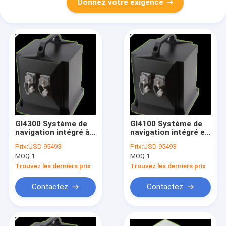
Donnez votre exigence
GI4300 Système de
GI4100 Système de
navigation intégré à
navigation intégré en
fibre optique de
fibre optique de
Prix:
USD 95493
Prix:
USD 95493
haute précision
haute précision
MOQ:
1
MOQ:
1
Trouvez les derniers prix
Trouvez les derniers prix
Contactez
Contactez