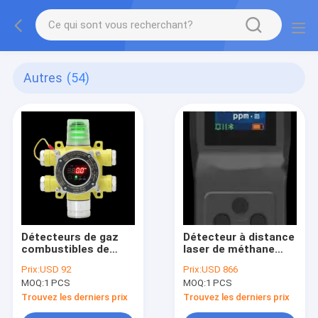
Autres
(54)
Détecteurs de gaz
Détecteur à distance
combustibles de
laser de méthane
type ponctuel
portatif de type
Prix:
USD 92
Prix:
USD 866
industriels et
panneau
MOQ:
1 PCS
MOQ:
1 PCS
commerciaux
Trouvez les derniers prix
Trouvez les derniers prix