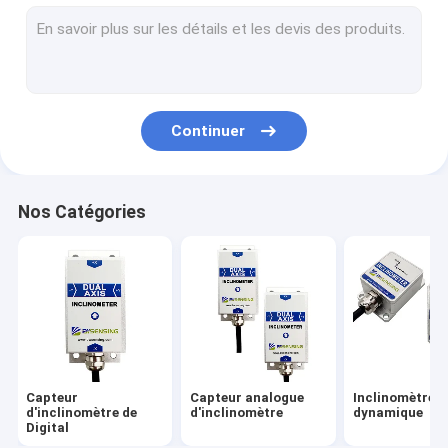
Attitude et diriger le système de référence
Unité de mesure à inertie d'IMU
Capteur de vibration d'accéléromètre
Continuer
Intégration d'Institut central des statistiques de GNSS
Capteur de commutateur d'inclinaison
Nos Catégories
Gyroscope optique de fibre
Puce de capteur de gyroscope
Puce d'accéléromètre
Autres
Capteur
Capteur analogue
Inclinomètre
d'inclinomètre de
d'inclinomètre
dynamique
Digital