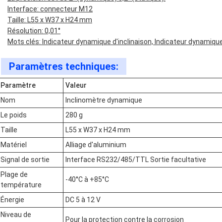
Interface: connecteur M12
Taille: L55 x W37 x H24 mm
Résolution: 0,01°
Mots clés: Indicateur dynamique d'inclinaison, Indicateur dynamique
Paramètres techniques:
Paramètre
Valeur
Nom
Inclinomètre dynamique
Le poids
280 g
Taille
L55 x W37 x H24 mm
Matériel
Alliage d'aluminium
Signal de sortie
Interface RS232/485/TTL Sortie facultative
Plage de
-40°C à +85°C
température
Énergie
DC 5 à 12 V
Niveau de
Pour la protection contre la corrosion