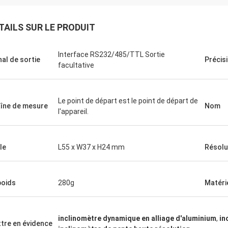
TAILS SUR LE PRODUIT
Interface RS232/485/TTL Sortie
nal de sortie
Précis
facultative
Le point de départ est le point de départ de
îne de mesure
Nom
l'appareil.
le
L55 x W37 x H24 mm
Résolu
poids
280g
Matéri
inclinomètre dynamique en alliage d'aluminium
,
in
tre en évidence