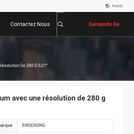
French
Contactez Nous
Demande De
Soumission
ésolution De 280 G 0,01°
ium avec une résolution de 280 g
marque
BWSENSING