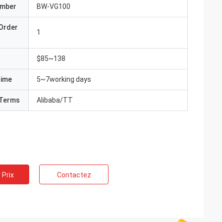
umber
BW-VG100
Order
1
$85~138
Time
5~7working days
Terms
Alibaba/TT
 Prix
Contactez