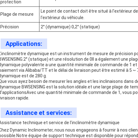
protection
Le point de contact doit être situé à l'extérieur de
Plage de mesure
l'extérieur du véhicule.
Précision
2° (dynamique) 0,2° (statique)
Applications:
L'inclinomètre dynamique est un instrument de mesure de précision pour
BWSENSING.2° (statique) et une résolution de 0Il a également une pla
dynamique polyvalente a une quantité minimale de commande de 1 et 
paiement via Alibaba/TT et le délai de livraison peut être estimé à 5 ~
dynamique est de 280 g.
Que vous ayez besoin de mesurer les angles et les inclinaisons dans d
dynamique BWSENSING est la solution idéale.et une large plage de temp
d'applicationsAvec une quantité minimale de commande de 1, vous pouv
livraison rapide.
Assistance et services:
Assistance technique et service de l'inclinomètre dynamique
Chez Dynamic Inclinometer, nous nous engageons à fournir à nos client
possible.Notre équipe de support technique est disponible pour répondr