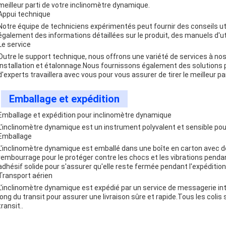
meilleur parti de votre inclinomètre dynamique.
Appui technique
Notre équipe de techniciens expérimentés peut fournir des conseils uti
également des informations détaillées sur le produit, des manuels d'uti
Le service
Outre le support technique, nous offrons une variété de services à nos
installation et étalonnage.Nous fournissons également des solutions
d'experts travaillera avec vous pour vous assurer de tirer le meilleur p
Emballage et expédition
Emballage et expédition pour inclinomètre dynamique
L'inclinomètre dynamique est un instrument polyvalent et sensible pour
Emballage
L'inclinomètre dynamique est emballé dans une boîte en carton avec d
rembourrage pour le protéger contre les chocs et les vibrations pendan
adhésif solide pour s'assurer qu'elle reste fermée pendant l'expédition
Transport aérien
L'inclinomètre dynamique est expédié par un service de messagerie inter
long du transit pour assurer une livraison sûre et rapide.Tous les col
transit..