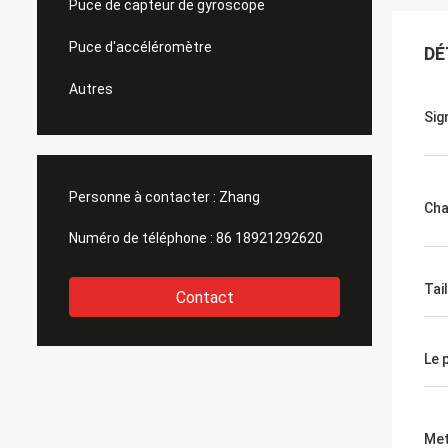
Puce de capteur de gyroscope
Puce d'accéléromètre
DÉ
Autres
Sig
Personne à contacter :
Zhang
Cha
Numéro de téléphone :
86 18921292620
Tail
Contact
Le 
Met