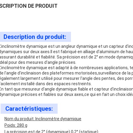
SCRIPTION DE PRODUIT
Description du produit:
L'inclinomètre dynamique est un angleur dynamique et un capteur d'in
dynamiques sur deux axes.Il est fabriqué en alliage d'aluminium de haut
assurant durabilité et fiabilité. Sa précision est de 2° en mode dynamiq
idéal pour des mesures d'angle précises.
L'inclinomètre dynamique est adapté à de nombreuses applications, telle
de l'angle d'inclinaison des plateformes motorisées,surveillance de la
également largement utilisé pour mesurer l'angle des pentes, des ponts
facilement installé dans des espaces restreints.
En tant que mesureur d'angle dynamique fiable et capteur d'inclinaiso
dynamique précises et fiables sur deux axes,ce qui en fait un choix id
Caractéristiques:
Nom du produit: Inclinomètre dynamique
Poids: 280 g
La précision est de 2° (dynamique) 0,2° (statique).