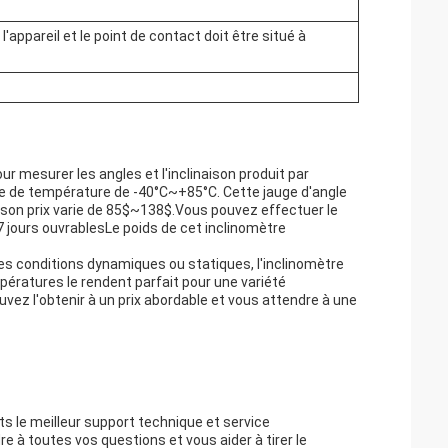
 l'appareil et le point de contact doit être situé à
 mesurer les angles et l'inclinaison produit par
ge de température de -40°C~+85°C. Cette jauge d'angle
son prix varie de 85$~138$.Vous pouvez effectuer le
 7 jours ouvrablesLe poids de cet inclinomètre
es conditions dynamiques ou statiques, l'inclinomètre
ératures le rendent parfait pour une variété
ez l'obtenir à un prix abordable et vous attendre à une
s le meilleur support technique et service
e à toutes vos questions et vous aider à tirer le