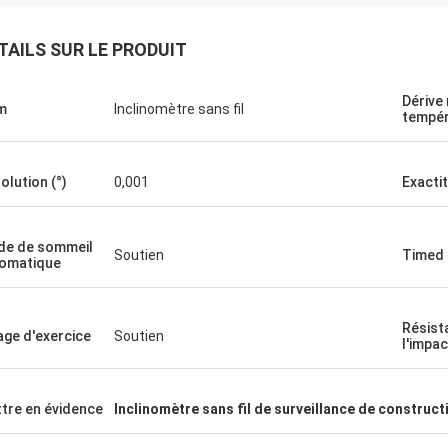
TAILS SUR LE PRODUIT
Dérive 
m
Inclinomètre sans fil
tempér
olution (°)
0,001
Exactit
e de sommeil
Soutien
Timed 
omatique
Résist
lage d'exercice
Soutien
l'impac
tre en évidence
Inclinomètre sans fil de surveillance de construct