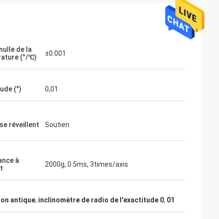
nulle de la
±0.001
ature (°/℃)
ude (°)
0,01
se réveillent
Soutien
ance à
2000g, 0.5ms, 3times/axis
t
ion antique
,
inclinomètre de radio de l'exactitude 0
,
01