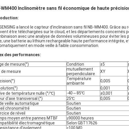
WM400 Inclinomètre sans fil économique de haute précision
roduction:
ENSING a lancé le capteur d'inclinaison sans fil NB-WM400. Grâce au 
vent être téléchargées sur le cloud, et les départements concernés pe
binaison avec une analyse de données volumineuses pour éviter les pert
le, une batterie au lithium rechargeable haute performance intégrée, et
omatiquement en mode veille à faible consommation.
ex des performances:
ge de mesure(°)
Condition
±5
mutuellement
 de mesure
XY
perpendiculaire
Température
cision(°)
0,005
ambiante
olution(°)
0,001
-40～85℃
ive de température nulle (°/℃)
±0,001
eur d'axe transversal (°)
25℃
0,005
e veille automatique
Soutien
eil chronométré
Soutien
rcice de réveil
Soutien
mps moyen entre pannes MTBF
≥90000 heures
patibilité électromagnétique
Selon GBT17626
resistance d'isolement
≥100 MΩ