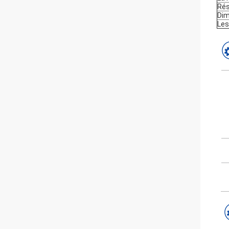
Rés
Dim
Les