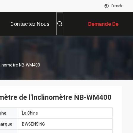
French
Contactez Nous
Demande De
Soumission
inclinomètre NB-WM400
nomètre de l'inclinomètre NB-WM400
gine
La Chine
marque
BWSENSING