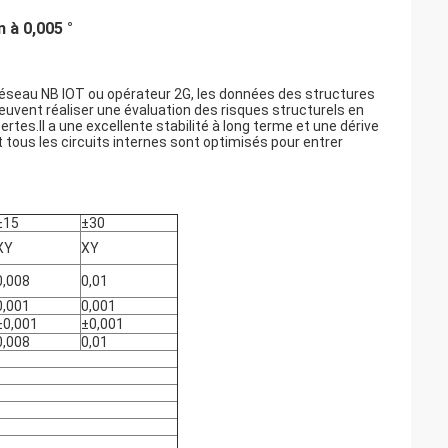
 à 0,005 °
réseau NB IOT ou opérateur 2G, les données des structures
uvent réaliser une évaluation des risques structurels en
es.Il a une excellente stabilité à long terme et une dérive
 tous les circuits internes sont optimisés pour entrer
±15
±30
XY
XY
0,008
0,01
0,001
0,001
±0,001
±0,001
0,008
0,01