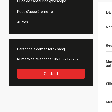
Puce de capteur de gyroscope
Puce d'accéléromètre
DÉ
Autres
No
Rés
Personne à contacter :
Zhang
Numéro de téléphone :
86 18921292620
Mod
aut
Contact
Sil
Met