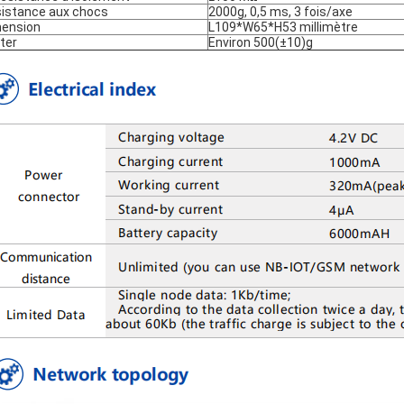
istance aux chocs
2000g, 0,5 ms, 3 fois/axe
ension
L109*W65*H53 millimètre
ter
Environ 500(±10)g