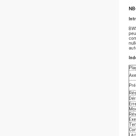
NB-
Int
BWS
peu
com
nul
aut
Ind
Pla
Axe
Pré
Rés
Dér
Err
Mod
Rév
Exe
Te
Com
La 