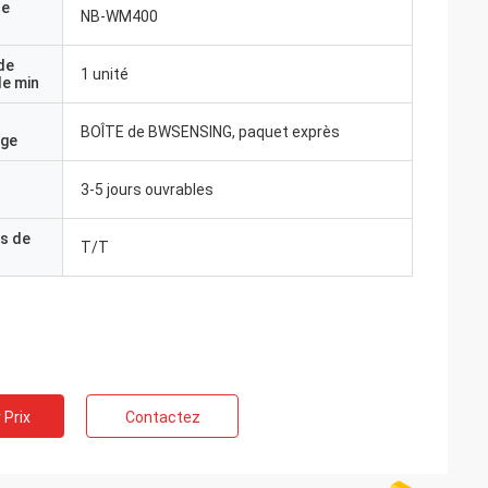
de
NB-WM400
de
1 unité
e min
BOÎTE de BWSENSING, paquet exprès
age
3-5 jours ouvrables
s de
T/T
 Prix
Contactez