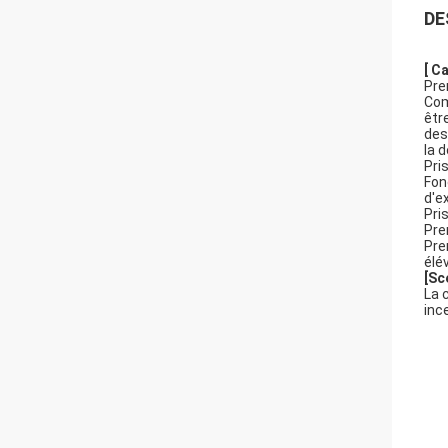
DE
[ C
Pre
Com
êtr
des
la 
Pri
Fon
d'e
Pri
Pre
Pre
élév
[Sc
La 
inc