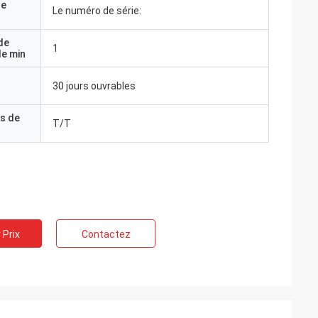
de
Le numéro de série:
de
1
e min
30 jours ouvrables
s de
T/T
 Prix
Contactez