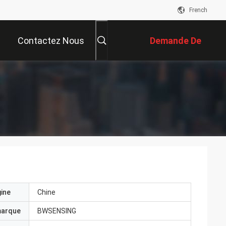
French
Contactez Nous
Demande De
Soumission
gine
Chine
marque
BWSENSING