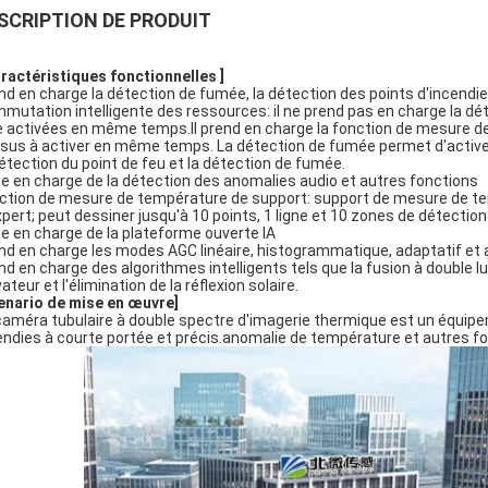
SCRIPTION DE PRODUIT
aractéristiques fonctionnelles ]
nd en charge la détection de fumée, la détection des points d'incendie
mutation intelligente des ressources: il ne prend pas en charge la dét
e activées en même temps.Il prend en charge la fonction de mesure de l
sus à activer en même temps. La détection de fumée permet d'active
détection du point de feu et la détection de fumée.
se en charge de la détection des anomalies audio et autres fonctions
ction de mesure de température de support: support de mesure de te
xpert; peut dessiner jusqu'à 10 points, 1 ligne et 10 zones de détection
se en charge de la plateforme ouverte IA
nd en charge les modes AGC linéaire, histogrammatique, adaptatif et 
nd en charge des algorithmes intelligents tels que la fusion à double lu
ateur et l'élimination de la réflexion solaire.
enario de mise en œuvre]
caméra tubulaire à double spectre d'imagerie thermique est un équip
endies à courte portée et précis.anomalie de température et autres fo