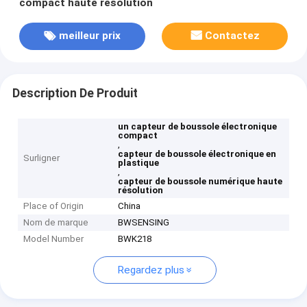
compact haute résolution
meilleur prix
Contactez
Description De Produit
un capteur de boussole électronique
compact
,
capteur de boussole électronique en
Surligner
plastique
,
capteur de boussole numérique haute
résolution
Place of Origin
China
Nom de marque
BWSENSING
Model Number
BWK218
Regardez plus