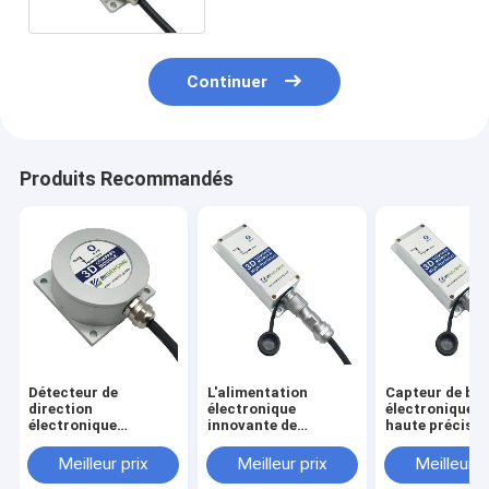
Continuer
Produits Recommandés
Détecteur de
L'alimentation
Capteur de bo
direction
électronique
électronique d
électronique
innovante de
haute précisio
compact et précis
l'indicateur
mm X 25 mm X
±1° en 25 mm X 25
d'orientation Dc
mm Format de 
Meilleur prix
Meilleur prix
Meilleur p
mm X 10 mm
3.3v-5v
Pwm