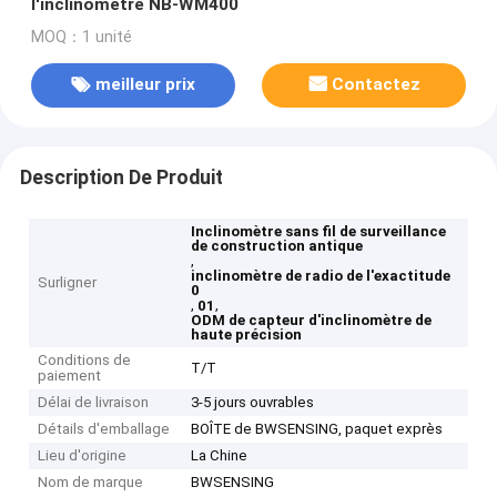
l'inclinomètre NB-WM400
MOQ：1 unité
meilleur prix
Contactez
Description De Produit
Inclinomètre sans fil de surveillance
de construction antique
,
inclinomètre de radio de l'exactitude
Surligner
0
,
,
01
ODM de capteur d'inclinomètre de
haute précision
Conditions de
T/T
paiement
Délai de livraison
3-5 jours ouvrables
Détails d'emballage
BOÎTE de BWSENSING, paquet exprès
Lieu d'origine
La Chine
Nom de marque
BWSENSING