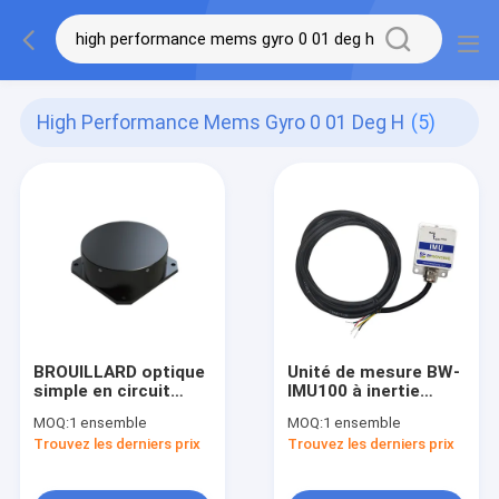
High Performance Mems Gyro 0 01 Deg H
(5)
BROUILLARD optique
Unité de mesure BW-
simple en circuit
IMU100 à inertie
fermé de compas
performante IMU
MOQ:
1 ensemble
MOQ:
1 ensemble
gyroscopique de
RS232/RS485/TTL
Trouvez les derniers prix
Trouvez les derniers prix
fibre d'axe
facultative
d'AgileLight-70A
Digital