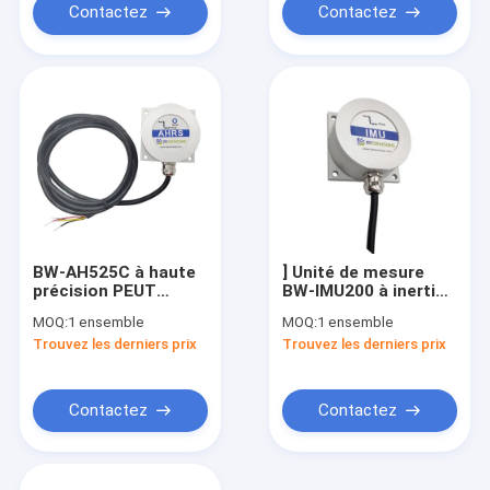
Contactez
Contactez
BW-AH525C à haute
] Unité de mesure
précision PEUT
BW-IMU200 à inertie
attitude dirigeant le
bonne marchée IMU
MOQ:
1 ensemble
MOQ:
1 ensemble
système de
RS232/RS485/TTL
Trouvez les derniers prix
Trouvez les derniers prix
référence AHRS
facultative
Contactez
Contactez