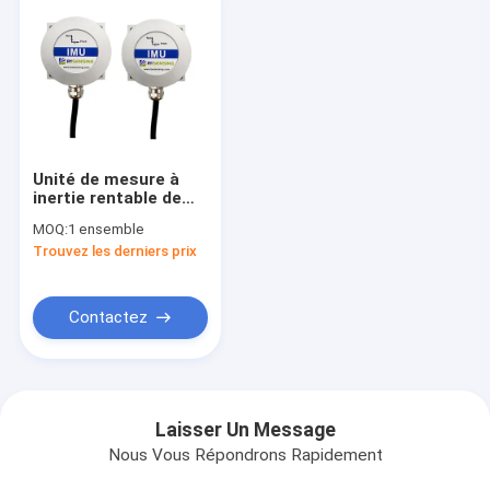
Unité de mesure à
inertie rentable de
BW-IMU327 Modbus
MOQ:
1 ensemble
IMU
Trouvez les derniers prix
RS232/RS485/TTL
facultative
Contactez
Laisser Un Message
Nous Vous Répondrons Rapidement