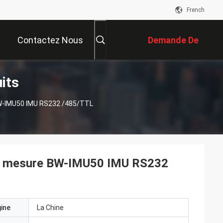
French
Contactez Nous
Demande De
its
Soumission
 BW-IMU50 IMU RS232 /485/TTL
é de mesure BW-IMU50 IMU RS232
gine
La Chine