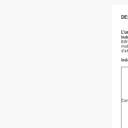
DE
L'u
Ind
BW-
mob
d'a
Ind
Com