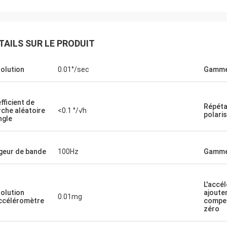
TAILS SUR LE PRODUIT
olution
0.01°/sec
Gamm
fficient de
Répéta
che aléatoire
<0.1 °/√h
polari
ngle
geur de bande
100Hz
Gamme 
L'accé
olution
ajouten
0.01mg
ccéléromètre
compe
zéro