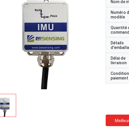
Nom de 
Numéro 
modèle
Quantité 
command
Détails
d'emball
Délai de
livraison
Condition
paiement
Meilleur