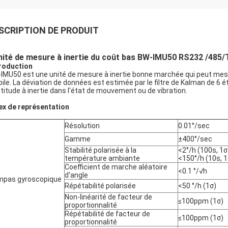
SCRIPTION DE PRODUIT
nité de mesure à inertie du coût bas BW-IMU50 RS232 /485/T
roduction
IMU50 est une unité de mesure à inertie bonne marchée qui peut mesure
ile. La déviation de données est estimée par le filtre de Kalman de 6 é
ttitude à inertie dans l'état de mouvement ou de vibration.
ex de représentation
Résolution
0.01°/sec
Gamme
±400°/sec
Stabilité polarisée à la
<2°/h (100s, 1σ
température ambiante
<150°/h (10s, 1
Coefficient de marche aléatoire
<0.1 °/√h
d'angle
pas gyroscopique
Répétabilité polarisée
<50 °/h (1σ)
Non-linéarité de facteur de
≤100ppm (1σ)
proportionnalité
Répétabilité de facteur de
≤100ppm (1σ)
proportionnalité