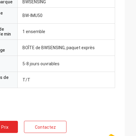
marque
BWSENSING
de
BW-IMU50
de
1 ensemble
e min
BOÎTE de BWSENSING, paquet exprès
age
5-8 jours ouvrables
s de
T/T
 Prix
Contactez