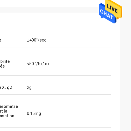
e
±400°/sec
bilité
<50 °/h (1σ)
sée
X, Y, Z
2g
léromètre
t la
0.15mg
nsation