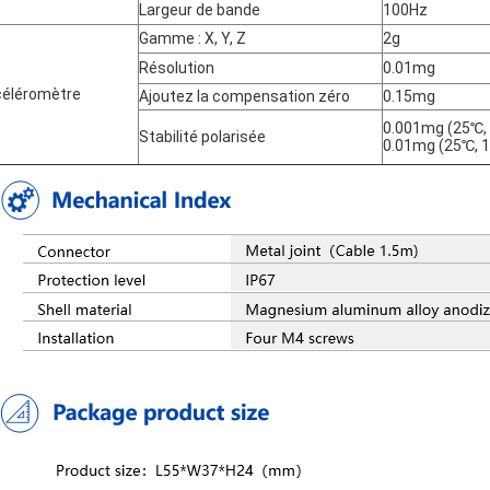
Largeur de bande
100Hz
Gamme : X, Y, Z
2g
Résolution
0.01mg
éléromètre
Ajoutez la compensation zéro
0.15mg
0.001mg (25℃, 
Stabilité polarisée
0.01mg (25℃, 1