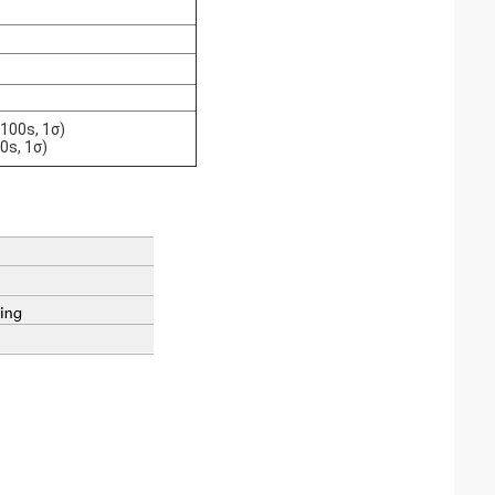
100s, 1σ)
0s, 1σ)